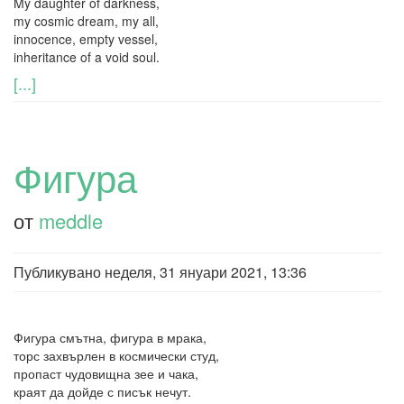
My daughter of darkness,
my cosmic dream, my all,
innocence, empty vessel,
inheritance of a void soul.
[...]
Фигура
от
meddle
Публикувано
неделя, 31 януари 2021, 13:36
Фигура смътна, фигура в мрака,
торс захвърлен в космически студ,
пропаст чудовищна зее и чака,
краят да дойде с писък нечут.