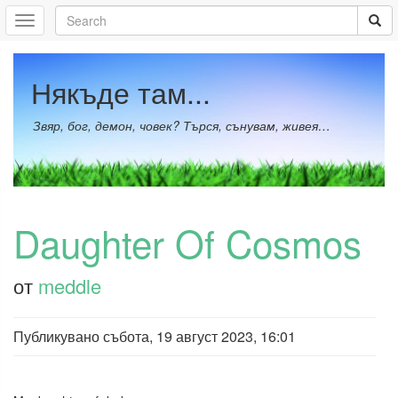
Някъде там...
Звяр, бог, демон, човек? Търся, сънувам, живея…
Daughter Of Cosmos
от
meddle
Публикувано
събота, 19 август 2023, 16:01